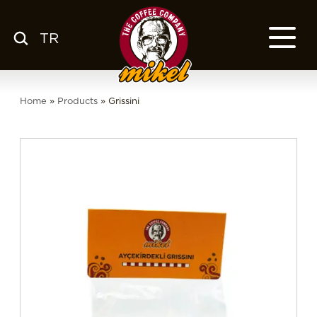
TR
MENÜ
KAHVEMİZ
Home
»
Products
»
Grissini
HAKKIMIZDA
KSS
FRANCHISE
BLOG
TR