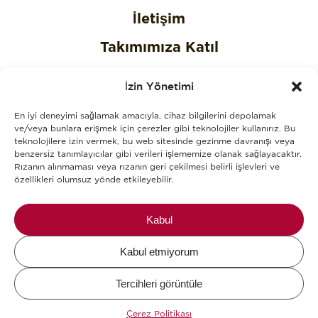
İletişim
Takımımıza Katıl
Gizlilik Politikası
İzin Yönetimi
Çerez Politikası
En iyi deneyimi sağlamak amacıyla, cihaz bilgilerini depolamak
KVKK Aydınlatma Metni
ve/veya bunlara erişmek için çerezler gibi teknolojiler kullanırız. Bu
teknolojilere izin vermek, bu web sitesinde gezinme davranışı veya
benzersiz tanımlayıcılar gibi verileri işlememize olanak sağlayacaktır.
KVKK Açık Rıza Onay Metni
Rızanın alınmaması veya rızanın geri çekilmesi belirli işlevleri ve
özellikleri olumsuz yönde etkileyebilir.
Alerjenler
Blog
Kabul
Kabul etmiyorum
Mikel The Coffee Company © 2026.
Tercihleri ​​görüntüle
Design and Development by
WHY.
&
KCAN Co.
Çerez Politikası