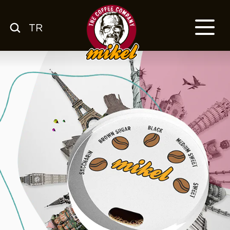
TR
MENÜ
KAHVEMİZ
HAKKIMIZDA
KSS
FRANCHISE
BLOG
TR