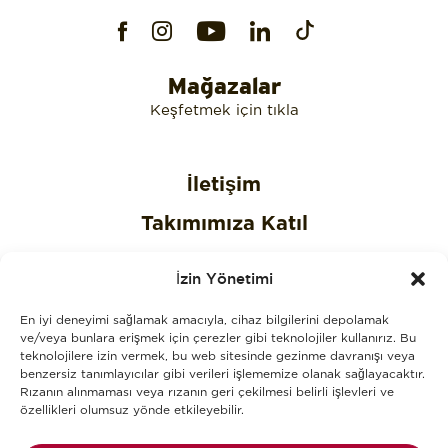
Mağazalar
Keşfetmek için tıkla
İletişim
Takımımıza Katıl
Gizlilik Politikası
İzin Yönetimi
Çerez Politikası
En iyi deneyimi sağlamak amacıyla, cihaz bilgilerini depolamak
KVKK Aydınlatma Metni
ve/veya bunlara erişmek için çerezler gibi teknolojiler kullanırız. Bu
teknolojilere izin vermek, bu web sitesinde gezinme davranışı veya
benzersiz tanımlayıcılar gibi verileri işlememize olanak sağlayacaktır.
KVKK Açık Rıza Onay Metni
Rızanın alınmaması veya rızanın geri çekilmesi belirli işlevleri ve
özellikleri olumsuz yönde etkileyebilir.
Alerjenler