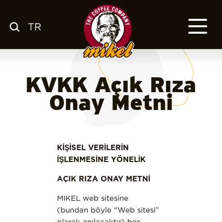
TR
MENÜ
KAHVEMİZ
HAKKIMIZDA
KVKK Açık Rıza
KSS
FRANCHISE
Onay Metni
BLOG
TR
KİŞİSEL VERİLERİN
İŞLENMESİNE YÖNELİK
AÇIK RIZA ONAY METNİ
MIKEL web sitesine
(bundan böyle “Web sitesi”
olarak anılacaktır) hoş