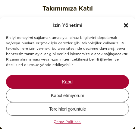
Takımımıza Katıl
Gizlilik Politikası
İzin Yönetimi
Çerez Politikası
En iyi deneyimi sağlamak amacıyla, cihaz bilgilerini depolamak
KVKK Aydınlatma Metni
ve/veya bunlara erişmek için çerezler gibi teknolojiler kullanırız. Bu
teknolojilere izin vermek, bu web sitesinde gezinme davranışı veya
benzersiz tanımlayıcılar gibi verileri işlememize olanak sağlayacaktır.
KVKK Açık Rıza Onay Metni
Rızanın alınmaması veya rızanın geri çekilmesi belirli işlevleri ve
özellikleri olumsuz yönde etkileyebilir.
Alerjenler
Blog
Kabul
Kabul etmiyorum
Mikel The Coffee Company © 2026.
Tercihleri ​​görüntüle
Design and Development by
WHY.
&
KCAN Co.
Çerez Politikası