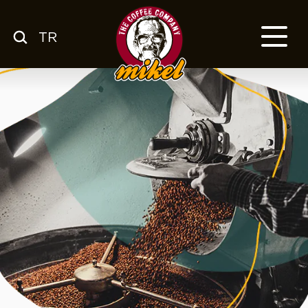
TR
MENÜ
KAHVEMİZ
HAKKIMIZDA
KSS
FRANCHISE
BLOG
TR