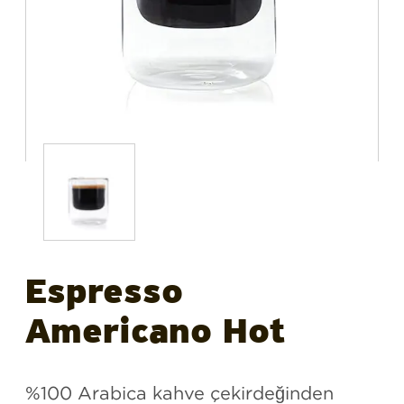
Espresso
Americano Hot
%
100
Arabica
kahve çekirdeğin
den