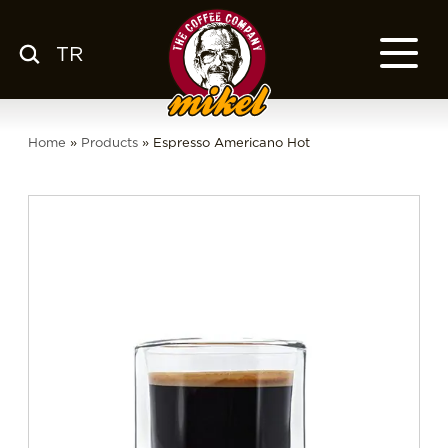
TR
MENÜ
KAHVEMİZ
Home
»
Products
»
Espresso Americano Hot
HAKKIMIZDA
KSS
FRANCHISE
BLOG
TR