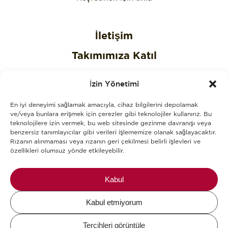
İletişim
Takımımıza Katıl
Gizlilik Politikası
İzin Yönetimi
Çerez Politikası
En iyi deneyimi sağlamak amacıyla, cihaz bilgilerini depolamak
KVKK Aydınlatma Metni
ve/veya bunlara erişmek için çerezler gibi teknolojiler kullanırız. Bu
teknolojilere izin vermek, bu web sitesinde gezinme davranışı veya
benzersiz tanımlayıcılar gibi verileri işlememize olanak sağlayacaktır.
KVKK Açık Rıza Onay Metni
Rızanın alınmaması veya rızanın geri çekilmesi belirli işlevleri ve
özellikleri olumsuz yönde etkileyebilir.
Alerjenler
Blog
Kabul
Kabul etmiyorum
Mikel The Coffee Company © 2026.
Tercihleri ​​görüntüle