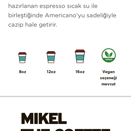
hazırlanan
e
spresso
sıcak su ile
birleştiğinde
Americano’yu
sadeliği
yle
cazip hale getirir.
8oz
12oz
16oz
Vegan
seçeneği
mevcut